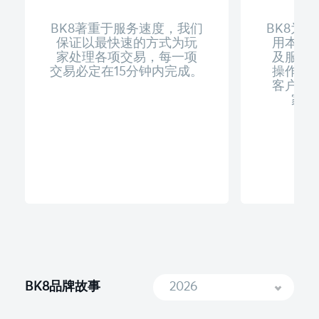
BK8著重于服务速度，我们
BK8为
保证以最快速的方式为玩
用本网
家处理各项交易，每一项
及服务
交易必定在15分钟内完成。
操作的
客户服
家轻
BK8品牌故事
2026