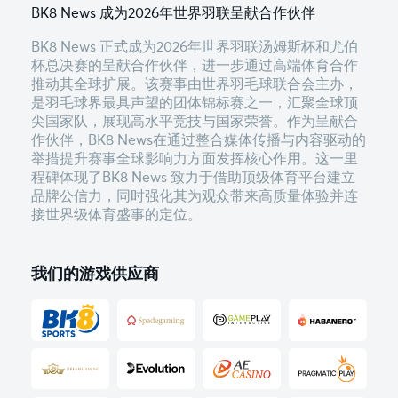
BK8 News 成为2026年世界羽联呈献合作伙伴
BK8 News 正式成为2026年世界羽联汤姆斯杯和尤伯
杯总决赛的呈献合作伙伴，进一步通过高端体育合作
推动其全球扩展。该赛事由世界羽毛球联合会主办，
是羽毛球界最具声望的团体锦标赛之一，汇聚全球顶
尖国家队，展现高水平竞技与国家荣誉。作为呈献合
作伙伴，BK8 News在通过整合媒体传播与内容驱动的
举措提升赛事全球影响力方面发挥核心作用。这一里
程碑体现了BK8 News 致力于借助顶级体育平台建立
品牌公信力，同时强化其为观众带来高质量体验并连
接世界级体育盛事的定位。
我们的游戏供应商