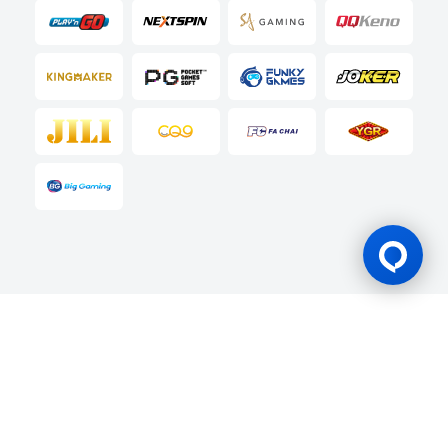
游戏许可证