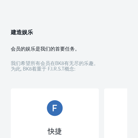
建造娱乐
会员的娱乐是我们的首要任务。
我们希望所有会员在BK8有无尽的乐趣。
为此, BK8着重于 F.I.R.S.T概念:
快捷