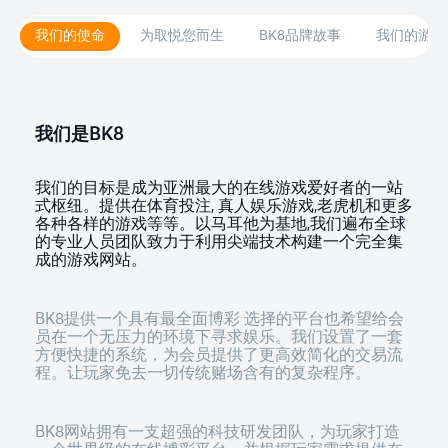
我们的使命
为取悦您而生
BK8品牌故事
我们的游戏
我们是BK8
我们的目标是成为亚洲最大的在线游戏爱好者的一站
式枢纽。提供在体育投注, 真人娱乐游戏,老虎机和更多
各种各样的游戏等等。以马耳他为基地,我们遍布全球
的专业人员团队致力于利用尖端技术构建一个完全集
成的游戏网站。
BK8提供一个具有最全面博彩 选择的平台也希望给会
员在一个无压力的环境下寻求娱乐。我们设置了一套
方便快捷的系统，为会员提供了更高效简化的交易流
程。让玩家免去一切传统赌场含有的复杂程序。
BK8网站拥有一支超强的科技研发团队，为玩家打造