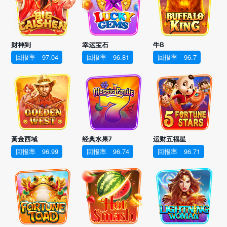
财神到
幸运宝石
牛B
回报率
97.04
回报率
96.81
回报率
96.7
黃金西域
经典水果7
运财五福星
回报率
96.99
回报率
96.74
回报率
96.71