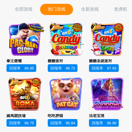
全部游戏
热门游戏
全新游戏
老虎机
拳王榮耀
糖糖派对
糖糖圣诞派对
回报率
96.95
回报率
96.72
回报率
97.93
羅馬競技場
吃吃胖猫
法老宝境
回报率
96.75
回报率
96.84
回报率
96.96