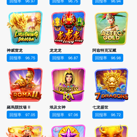
回报率
96.97
回报率
96.75
回报率
96.94
神威雷龙
龙龙龙
阿兹特克宝藏
回报率
96.75
回报率
96.87
回报率
96.98
羅馬競技場 II
埃及女神
七龙盛世
回报率
97.05
回报率
97.06
回报率
96.72