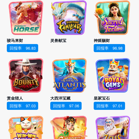
骏马来财
灵兽献宝
神姬赐财
回报率
96.83
回报率
96.98
赏金猎人
大西洋宝藏
皇家宝石
回报率
97.03
回报率
97.06
回报率
97.01