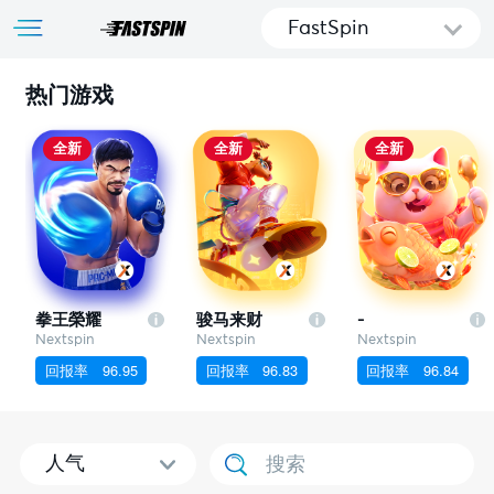
FastSpin
热门游戏
全新
全新
全新
拳王榮耀
骏马来财
-
Nextspin
Nextspin
Nextspin
回报率
96.95
回报率
96.83
回报率
96.84
人气