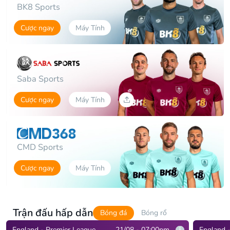
BK8 Sports
Cược ngay
Máy Tính
Saba Sports
Cược ngay
Máy Tính
CMD Sports
Cược ngay
Máy Tính
Trận đấu hấp dẫn
Bóng đá
Bóng rổ
England - Premier League
21/08 - 07:00pm
England 