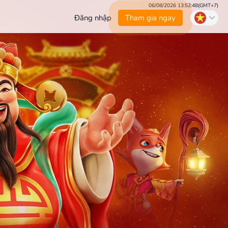
06/08/2026 13:52:49
(
GMT+7
)
Đăng nhập
Tham gia ngay