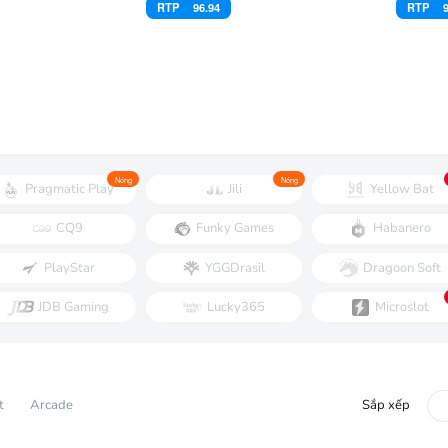
RTP
96.94
RTP
Nóng
Nóng
Pragmatic Play
Jili
Yellow Bat
CQ9
Funky Games
Habanero
PlayStar
YGGDrasil
Dragoon Soft
JDB Gaming
Lucky365
Microslot
t
arcade
Sắp xếp