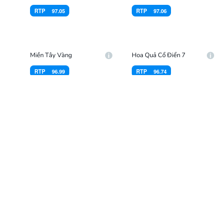
RTP
97.05
RTP
97.06
Miền Tây Vàng
Hoa Quả Cổ Điển 7
RTP
96.99
RTP
96.74