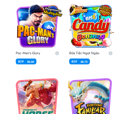
Pac-Man's Glory
Bữa Tiệc Ngọt Ngào
RTP
96.95
RTP
96.72