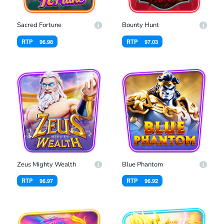
Sacred Fortune
Bounty Hunt
RTP
96.98
RTP
97.03
Zeus Mighty Wealth
Blue Phantom
RTP
96.97
RTP
96.92