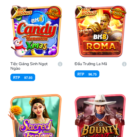
Tiệc Giáng Sinh Ngọt
Đấu Trường La Mã
Ngào
RTP
96.75
RTP
97.93