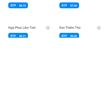
RTP
96.72
RTP
97.04
Ngũ Phúc Lâm Tinh
Kim Thiềm Thừ
RTP
96.71
RTP
96.55