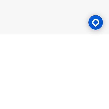
Giấy phép trò chơi
BK8 được vận hành bởi Công ty Mettlemind Tech Ltd., số đăng ký:
15779, với địa chỉ đăng ký tại Hamchako, Mutsamudu, Đảo Tự trị
Anjouan, Liên bang Comoros. BK8 được cấp phép và quản lý bởi
Chính phủ Đảo Tự trị Anjouan, Liên bang Comoros, theo Giấy phép
số: ALSI-202504032-FI2. BK8 đã vượt qua tất cả các yêu cầu tuân