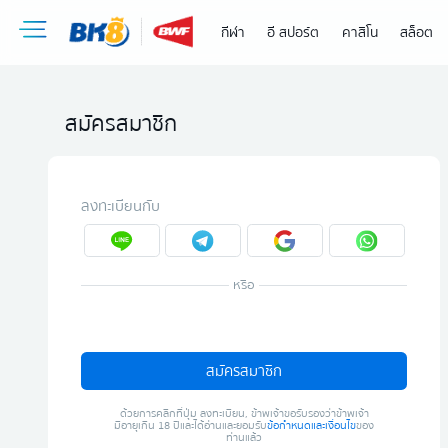
กีฬา
อี สปอร์ต
คาสิโน
สล็อต
สมัครสมาชิก
ลงทะเบียนกับ
หรือ
สมัครสมาชิก
ด้วยการคลิกที่ปุ่ม ลงทะเบียน, ข้าพเจ้าขอรับรองว่าข้าพเจ้า
มีอายุเกิน 18 ปีและได้อ่านและยอมรับ
ข้อกำหนดและเงื่อนไข
ของ
ท่านแล้ว