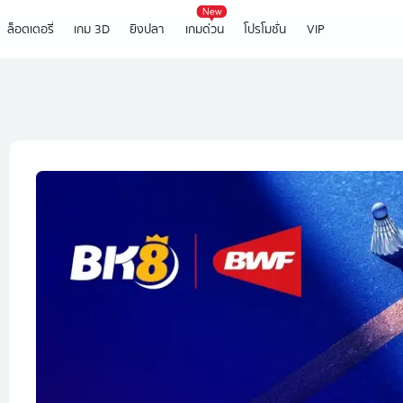
ล็อตเตอรี่
เกม 3D
ยิงปลา
เกมด่วน
โปรโมชั่น
VIP