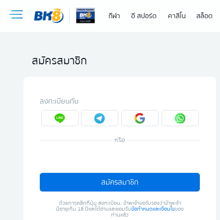
กีฬา
อี สปอร์ต
คาสิโน
สล็อต
สมัครสมาชิก
ลงทะเบียนกับ
หรือ
สมัครสมาชิก
ด้วยการคลิกที่ปุ่ม ลงทะเบียน, ข้าพเจ้าขอรับรองว่าข้าพเจ้า
มีอายุเกิน 18 ปีและได้อ่านและยอมรับ
ข้อกำหนดและเงื่อนไข
ของ
ท่านแล้ว