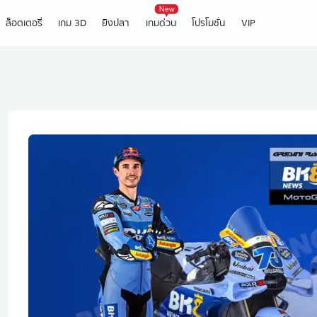
ล็อตเตอรี่
เกม 3D
ยิงปลา
เกมด่วน
โปรโมชั่น
VIP