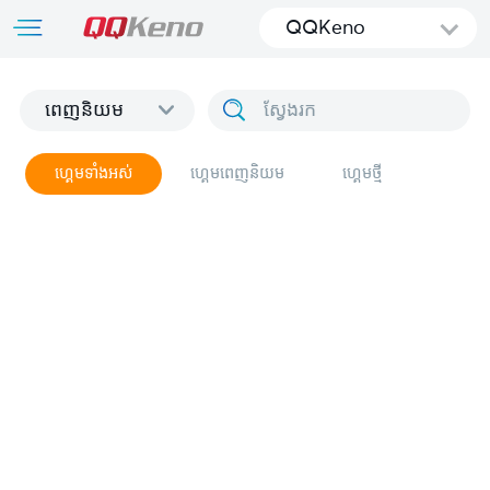
QQKeno
ពេញនិយម
ហ្គេមទាំងអស់
ហ្គេមពេញនិយម
ហ្គេមថ្មី