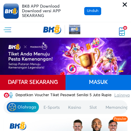
×
BK8 APP Download
Download versi APP
Unduh
SEKARANG
DAFTAR SEKARANG
MASUK
Lainnya
BK8 NEWS dengan bangga melanjutkan kerja sama sebagai Spo
Olahraga
E-Sports
Kasino
Slot
Memancing
Popular