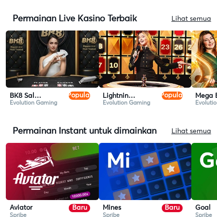
Permainan Live Kasino Terbaik
Lihat semua
Popular
Popular
BK8 Salon Prive Baccarat
Lightning Roulette
Mega B
Evolution Gaming
Evolution Gaming
Evoluti
Permainan Instant untuk dimainkan
Lihat semua
Baru
Baru
Aviator
Mines
Goal
Spribe
Spribe
Spribe